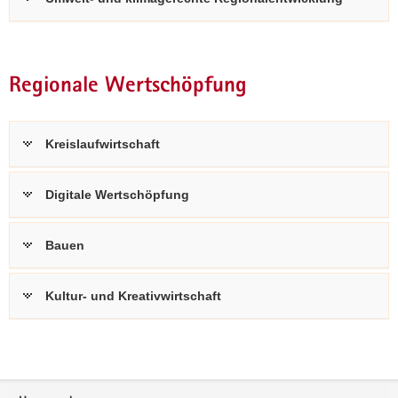
Regionale Wertschöpfung
Kreislaufwirtschaft
Digitale Wertschöpfung
Bauen
Kultur- und Kreativwirtschaft
Weitere
Information
Footer-