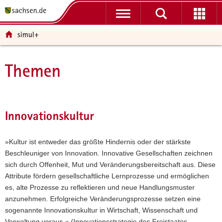
P
P
H
W
F
o
o
a
e
o
r
r
u
i
o
simul+
t
t
p
t
t
a
a
t
e
e
l
l
i
r
r
Themen
Hauptinhalt
ü
n
n
e
-
b
a
h
I
B
e
v
a
n
e
r
i
l
f
r
Innovationskultur
g
g
t
o
e
r
a
r
i
»Kultur ist entweder das größte Hindernis oder der stärkste
e
t
m
c
Beschleuniger von Innovation. Innovative Gesellschaften zeichnen
i
i
a
h
sich durch Offenheit, Mut und Veränderungsbereitschaft aus. Diese
f
o
t
Attribute fördern gesellschaftliche Lernprozesse und ermöglichen
e
n
i
es, alte Prozesse zu reflektieren und neue Handlungsmuster
n
o
anzunehmen. Erfolgreiche Veränderungsprozesse setzen eine
d
n
sogenannte Innovationskultur in Wirtschaft, Wissenschaft und
e
Verwaltung voraus.« (Innovationsstrategie des Freistaates
N