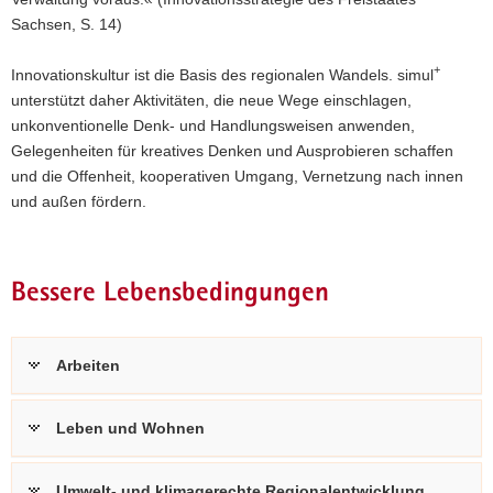
Sachsen, S. 14)
a
v
+
Innovationskultur ist die Basis des regionalen Wandels. simul
i
unterstützt daher Aktivitäten, die neue Wege einschlagen,
g
unkonventionelle Denk- und Handlungsweisen anwenden,
a
Gelegenheiten für kreatives Denken und Ausprobieren schaffen
t
und die Offenheit, kooperativen Umgang, Vernetzung nach innen
i
und außen fördern.
o
n
Bessere Lebensbedingungen
Arbeiten
Leben und Wohnen
Umwelt- und klimagerechte Regionalentwicklung