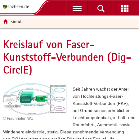
P
P
H
W
F
o
o
a
e
o
r
r
u
i
o
simul+
t
t
p
t
t
a
a
t
e
e
l
l
i
r
r
Kreislauf von Faser-
Hauptinhalt
ü
n
n
e
-
Kunststoff-Verbunden (Dig-
b
a
h
I
B
e
v
a
n
e
CirclE)
r
i
l
f
r
g
g
t
o
e
r
a
r
i
e
t
m
c
Seit Jahren wächst der Anteil
i
i
a
h
von Hochleistungs‐Faser‐
f
o
t
Kunststoff‐Verbunden (FKV),
e
n
i
auf Grund seines erheblichen
n
o
Leichtbaupotentials, in Luft- und
© Fraunhofer IWU
d
n
Raumfahrt-, Automobil- sowie
e
Windenergieindustrie, stetig. Diese zunehmende Verwendung
N