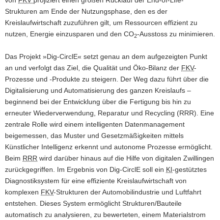
von
FKV
projiziert einen großen Rücklauf der
End-of-Life
-
a
Strukturen am Ende der Nutzungsphase, den es der
v
Kreislaufwirtschaft zuzuführen gilt, um Ressourcen effizient zu
i
nutzen, Energie einzusparen und den CO
-Ausstoss zu minimieren.
2
g
a
Das Projekt »Dig-CirclE« setzt genau an dem aufgezeigten Punkt
t
an und verfolgt das Ziel, die Qualität und Öko‐Bilanz der
FKV
-
i
Prozesse und -Produkte zu steigern. Der Weg dazu führt über die
o
Digitalisierung und Automatisierung des ganzen Kreislaufs –
n
beginnend bei der Entwicklung über die Fertigung bis hin zu
erneuter Wiederverwendung, Reparatur und Recycling (RRR). Eine
zentrale Rolle wird einem intelligenten Datenmanagement
beigemessen, das Muster und Gesetzmäßigkeiten mittels
Künstlicher Intelligenz erkennt und autonome Prozesse ermöglicht.
Beim
RRR
wird darüber hinaus auf die Hilfe von digitalen Zwillingen
zurückgegriffen. Im Ergebnis von Dig-CirclE soll ein
KI
-gestütztes
Diagnostiksystem für eine effiziente Kreislaufwirtschaft von
komplexen
FKV
-Strukturen der Automobilindustrie und Luftfahrt
entstehen. Dieses System ermöglicht Strukturen/Bauteile
automatisch zu analysieren, zu bewerteten, einem Materialstrom