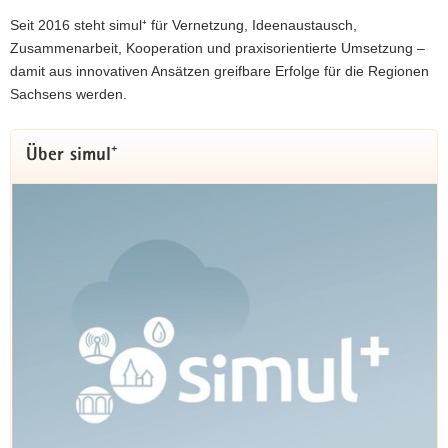
Mit wisawi steht ab sofort eine Plattform zur
Seit 2016 steht simul⁺ für Vernetzung, Ideenaustausch,
Verfügung, die Akteure aus Forschung,
Zusammenarbeit, Kooperation und praxisorientierte Umsetzung –
Wirtschaft, Netzwerken und öffentlichen
damit aus innovativen Ansätzen greifbare Erfolge für die Regionen
Einrichtungen auf Augenhöhe zusammenbringt
Sachsens werden.
– und das im gesamten Freistaat. Finden Sie
Kooperationspartner, aktuelle Projekte,
Wettbewerbe und Fördermöglichkeiten, um
Über simul⁺
sich zu vernetzen und Ihr Geschäft
auszubauen.
zu wisawi