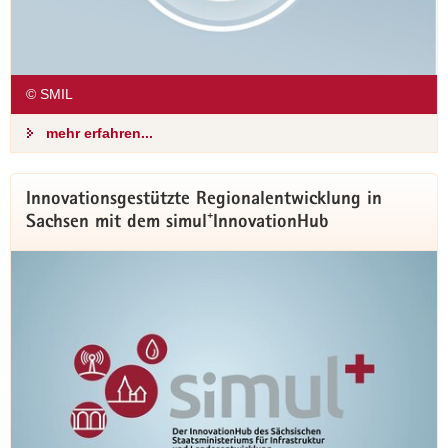
Die simul⁺Modellprojekte TELEWERK und
AMSEL verbinden technologische Innovation,
nachhaltiges Bauen und soziale Forschung in
© SMIL
einem einzigartigen Experimentierökosystem
in Mittweida. Mit der Inbetriebnahme der
mehr erfahren...
Gebäude kann nun das Leben und Arbeiten
von morgen im ländlichen Raum auf 173 m²
erprobt werden.
Innovationsgestützte Regionalentwicklung in
Sachsen mit dem simul⁺InnovationHub
Portal »Smarte Regionen