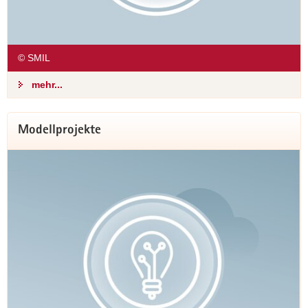
natürlichen sowie industriellen Reststoffen
mithilfe additiver Verfahren. Wie das
funktioniert, erklären die Projektpartner selbst!
© SMIL
zum Projekt
mehr...
Modellprojekte
Telewerk und AMSEL: Das
Leben und Arbeiten von
morgen auf 173m²