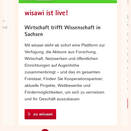
Projekt
© WFS / Rhowerk GmbH
N
a
Zum
wisawi ist live!
v
Video
M
i
en«
zum
Z
g
 und
Wirtschaft trifft Wissenschaft in
Portal
a
Mi
Sachsen
t
Ob
Mit wisawi steht ab sofort eine Plattform zur
i
zu
Verfügung, die Akteure aus Forschung,
o
lä
Wirtschaft, Netzwerken und öffentlichen
n
Re
Einrichtungen auf Augenhöhe
O
zusammenbringt – und das im gesamten
2
Freistaat. Finden Sie Kooperationspartner,
si
aktuelle Projekte, Wettbewerbe und
a
Fördermöglichkeiten, um sich zu vernetzen
und Ihr Geschäft auszubauen.
zu wisawi