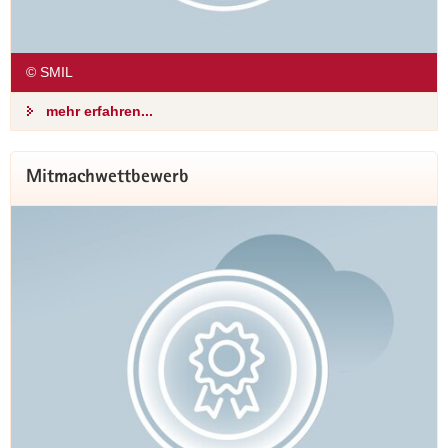
zum Projekt
© SMIL
mehr erfahren...
Mitmachwettbewerb
Ein simul⁺Reallabor für die
Kreislaufwirtschaft
Das simul⁺Reallabor SAMSax an der TU
Bergakademie Freiberg erprobt modellhaft die
Wiederverwertung von biobasierten,