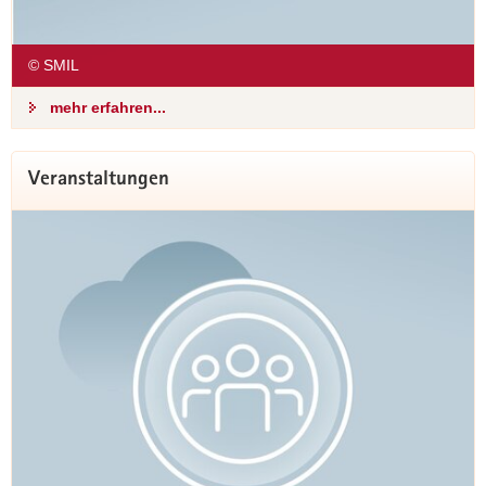
© SMIL
mehr erfahren...
Neues simul⁺Modellprojekt
Veranstaltungen
Medical Cubes und ambulante OP-
Zentren
Mit sogenannten "Medical Cubes" will die
Oberlausitz neue Wege für eine zukunftsfähige
medizinische Versorgung im ländlichen Raum
entwickeln. Staatsministerin Regina Kraushaar
überreichte dafür der Oberlausitz-Kliniken
gGmbH am 8. Januar 2025 einen
Förderbescheid für das neue
simul⁺Modellprojekt "Medical Cubes und
ambulante OP-Zentren".