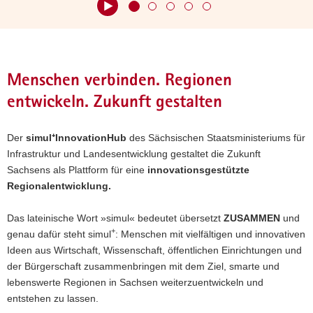
Hauptinhalt
Menschen verbinden. Regionen
entwickeln. Zukunft gestalten
Der
simul⁺InnovationHub
des Sächsischen Staatsministeriums für
Infrastruktur und Landesentwicklung gestaltet die Zukunft
Sachsens als Plattform für eine
innovationsgestützte
Regionalentwicklung.
Das lateinische Wort »simul« bedeutet übersetzt
ZUSAMMEN
und
+
genau dafür steht simul
: Menschen mit vielfältigen und innovativen
wisawi ist live!
Ideen aus Wirtschaft, Wissenschaft, öffentlichen Einrichtungen und
der Bürgerschaft zusammenbringen mit dem Ziel, smarte und
Wirtschaft trifft Wissenschaft in
lebenswerte Regionen in Sachsen weiterzuentwickeln und
Sachsen
entstehen zu lassen.