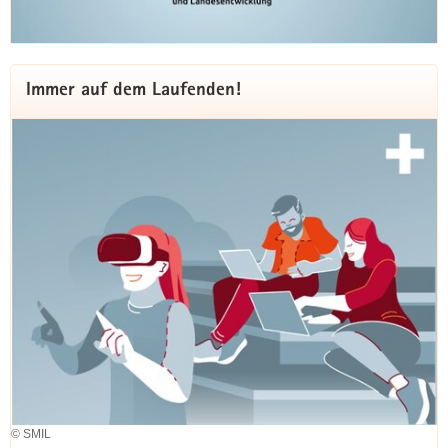
Sachsen«
Das Webportal »Smarte Regionen Sachsen«
Weitere
ist ein Angebot für die sächsischen Städte und
Immer auf dem Laufenden!
Information
Gemeinden und bietet den kommunalen
Akteuren Unterstützung beim Einsatz von
innovativen und digitalen Lösungen für
regionale Herausforderungen.
zum Portal
© SMIL