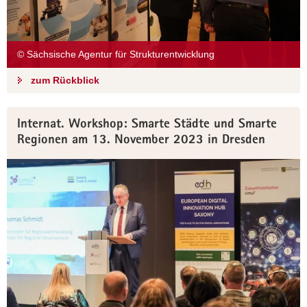
a
v
i
© Sächsische Agentur für Strukturentwicklung
g
a
zum Rückblick
t
i
Internat. Workshop: Smarte Städte und Smarte
o
Regionen am 13. November 2023 in Dresden
n