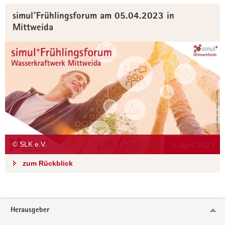
simul⁺Frühlingsforum am 05.04.2023 in
Mittweida
© SLK e.V.
zum Rückblick
Footer-
Herausgeber
Bereich