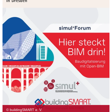
in Dresden
© buildingSMART e. V.