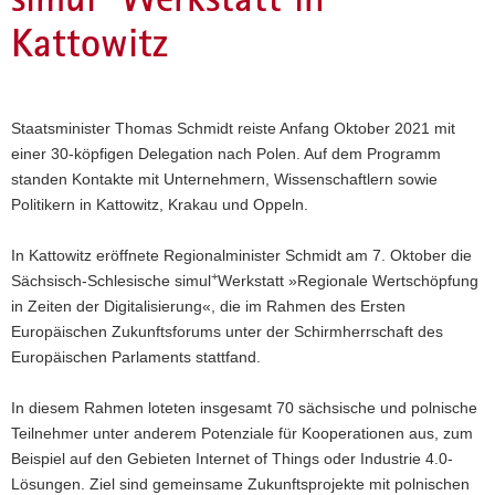
a
Kattowitz
v
i
g
a
Staatsminister Thomas Schmidt reiste Anfang Oktober 2021 mit
t
einer 30-köpfigen Delegation nach Polen. Auf dem Programm
i
standen Kontakte mit Unternehmern, Wissenschaftlern sowie
o
Politikern in Kattowitz, Krakau und Oppeln.
n
In Kattowitz eröffnete Regionalminister Schmidt am 7. Oktober die
+
Sächsisch-Schlesische simul
Werkstatt »Regionale Wertschöpfung
in Zeiten der Digitalisierung«, die im Rahmen des Ersten
Europäischen Zukunftsforums unter der Schirmherrschaft des
Europäischen Parlaments stattfand.
In diesem Rahmen loteten insgesamt 70 sächsische und polnische
Teilnehmer unter anderem Potenziale für Kooperationen aus, zum
Beispiel auf den Gebieten Internet of Things oder Industrie 4.0-
Lösungen. Ziel sind gemeinsame Zukunftsprojekte mit polnischen