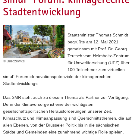
a
Stadtentwicklung
v
i
g
a
Staatsminister Thomas Schmidt
t
begrüßte am 12. Mai 2021
i
gemeinsam mit Prof. Dr. Georg
o
Teutsch vom Helmholtz-Zentrum
© Barczewksi
n
für Umweltforschung (UFZ) über
100 Teilnehmer zum virtuellen
simul⁺ Forum »Innovationspotenziale der klimagerechten
Stadtentwicklung«.
Das SMR steht auch zu diesem Thema als Partner zur Verfügung.
Denn die Klimavorsorge ist eine der wichtigsten
gesellschaftspolitischen Herausforderungen unserer Zeit.
Klimaschutz und Klimaanpassung sind Querschnittsthemen, die auf
allen Ebenen, von der Brüsseler Politik bis in die sächsischen
Städte und Gemeinden eine zunehmend wichtige Rolle spielen.