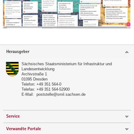
Footer-
Herausgeber
Bereich
Sächsisches Staatsministerium für Infrastruktur und
Landesentwicklung
Archivstraße 1
01095
Dresden
(© SMR)
Telefon:
+49 351 564-0
Telefax:
+49 351 564-52900
E-Mail:
poststelle@smil.sachsen.de
Service
Verwandte Portale